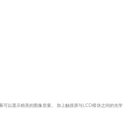
器屏幕可以显示精美的图像质量。 加上触摸屏与LCD模块之间的光学