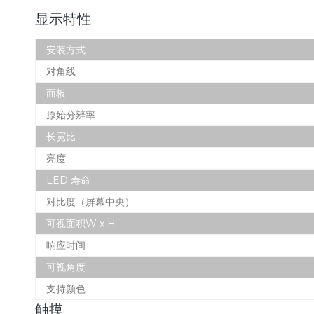
显示特性
安装方式
对角线
面板
原始分辨率
长宽比
亮度
LED 寿命
对比度（屏幕中央）
可视面积W x H
响应时间
可视角度
支持颜色
触摸