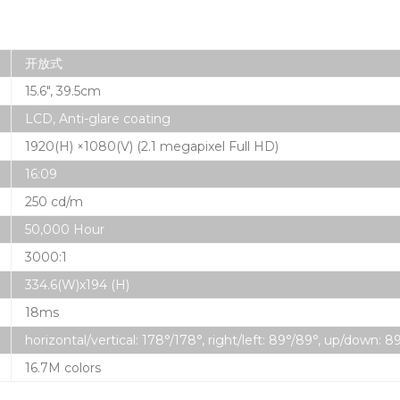
开放式
15.6″, 39.5cm
LCD, Anti-glare coating
1920(H) ×1080(V) (2.1 megapixel Full HD)
16:09
250 cd/m
50,000 Hour
3000:1
334.6(W)x194 (H)
18ms
horizontal/vertical: 178°/178°, right/left: 89°/89°, up/down: 8
16.7M colors