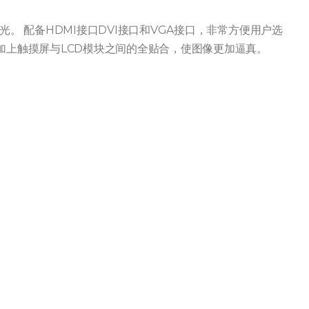
光。 配备HDMI接口DVI接口和VGA接口，非常方便用户选
 加上触摸屏与LCD模块之间的全贴合，使图像更加逼真。