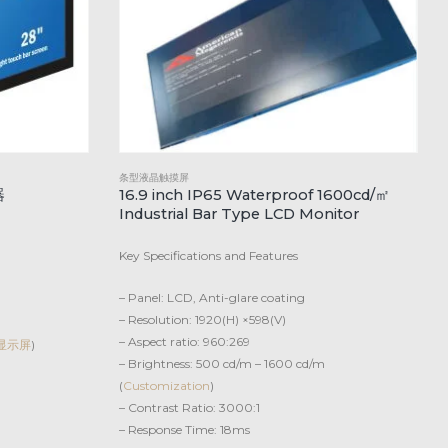
条型液晶触摸屏
器
16.9 inch IP65 Waterproof 1600cd/㎡
Industrial Bar Type LCD Monitor
Key Specifications and Features
– Panel: LCD, Anti-glare coating
– Resolution: 1920(H) ×598(V)
– Aspect ratio: 960:269
显示屏
)
– Brightness: 500 cd/m – 1600 cd/m
(
Customization
)
– Contrast Ratio: 3000:1
– Response Time: 18ms