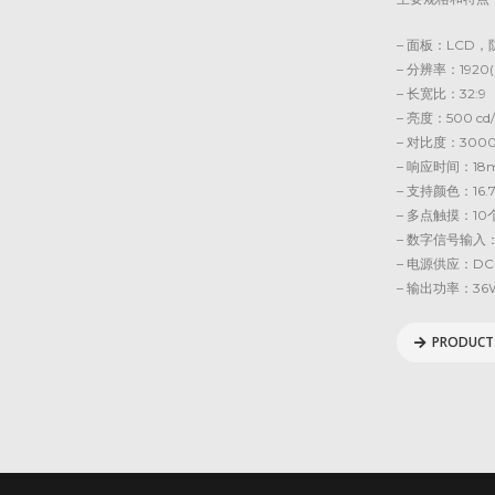
– 面板：LCD
– 分辨率：1920(h
– 长宽比：32:9
– 亮度：500 cd/m
– 对比度：3000
– 响应时间：18
– 支持颜色：16.
– 多点触摸：10
– 数字信号输入：H
– 电源供应：DC 
– 输出功率：36
PRODUCT 