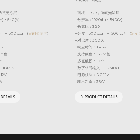
，防眩光涂层
– 面板：LCD，防眩光涂层
) × 540(V)
– 分辨率：1920(h) × 540(V)
– 长宽比：32:9
 – 1500 cd/m (
定制显示屏
)
– 亮度：500 cd/m – 1500 cd/m (
定制
:1
– 对比度：3000:1
ms
– 响应时间：18ms
7M色
– 支持颜色：16.7M色
个
– 多点触摸：10个
DMI x 1
– 数字信号输入：HDMI x 1
12V
– 电源供应：DC 12V
W
– 输出功率：36W
DETAILS
PRODUCT DETAILS