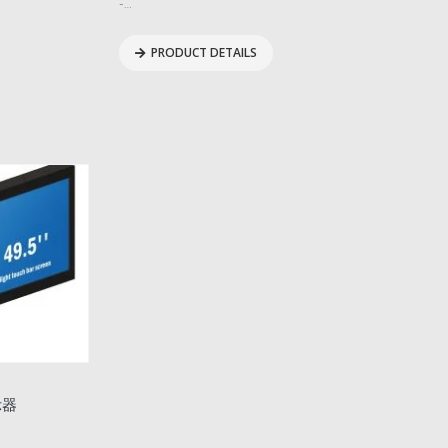
-…
PRODUCT DETAILS
示器