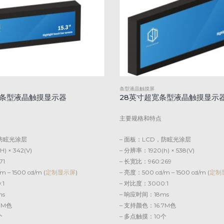
条型液晶触摸屏
超宽条型液晶触摸显示器
28英寸超宽条型液晶触摸显示
主要规格和特点
，防眩光涂层
– 面板：LCD，防眩光涂层
) × 342(V)
– 分辨率：1920(h) × 538(V)
71
– 长宽比：960:269
 – 1500 cd/m (
定制显示屏
)
– 亮度：500 cd/m – 1500 cd/m (
定制
:1
– 对比度：3000:1
ms
– 响应时间：18ms
7M色
– 支持颜色：16.7M色
个
– 多点触摸：10个