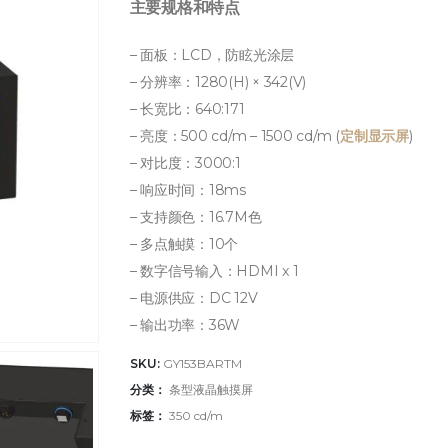
主要规格和特点
– 面板：LCD，防眩光涂层
– 分辨率：1280(H) × 342(V)
– 长宽比：640:171
– 亮度：500 cd/m – 1500 cd/m (
定制显示屏
)
– 对比度：3000:1
– 响应时间：18ms
– 支持颜色：16.7M色
– 多点触摸：10个
– 数字信号输入：HDMI x 1
– 电源供应：DC 12V
– 输出功率：36W
SKU:
GY153BARTM
分类：
条型液晶触摸屏
标签：
350 cd/m